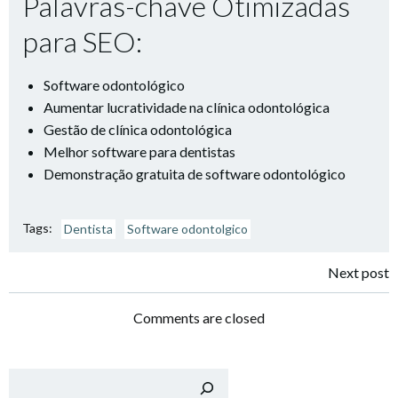
Palavras-chave Otimizadas
para SEO:
Software odontológico
Aumentar lucratividade na clínica odontológica
Gestão de clínica odontológica
Melhor software para dentistas
Demonstração gratuita de software odontológico
Tags:
Dentista
Software odontolgico
Navegação
Next post
de
Comments are closed
Post
Pesqu